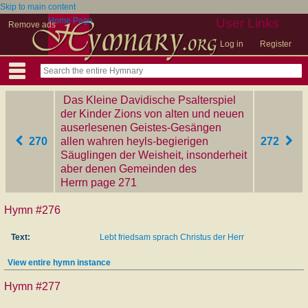
Skip to main content
Home Page
User Links
Remove ads
Log in
Register
Das Kleine Davidische Psalterspiel
der Kinder Zions von alten und neuen
auserlesenen Geistes-Gesängen
270
allen wahren heyls-begierigen
272
Säuglingen der Weisheit, insonderheit
aber denen Gemeinden des
Herrn
‎page 271
Hymn #276
Text:
Lebt friedsam sprach Christus der Herr
View entire hymn instance
Hymn #277