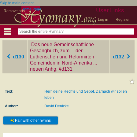
Skip to main content
Home Page
User Links
Remove ads
Log in
Register
Das neue Gemeinschaftliche
Gesangbuch, zum ... der
d130
Lutherischen und Reformirten
d132
Gemeinden in Nord-Amerika ...
neuen Anhg.
‎#d131
Text:
Herr, deine Rechte und Gebot, Darnach wir sollen
leben
Author:
David Denicke
Pair with other hymns