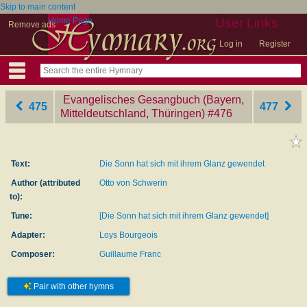
Skip to main content
Home Page
User Links
Remove ads
Log in
Register
Evangelisches Gesangbuch (Bayern,
475
477
Mitteldeutschland, Thüringen)
‎#476
Text:
Die Sonn hat sich mit ihrem Glanz gewendet
Author (attributed
Otto von Schwerin
to):
Tune:
[Die Sonn hat sich mit ihrem Glanz gewendet]
Adapter:
Loys Bourgeois
Composer:
Guillaume Franc
Pair with other hymns