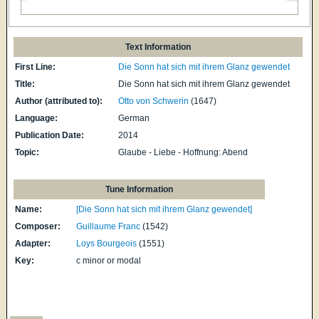
Text Information
First Line:
Die Sonn hat sich mit ihrem Glanz gewendet
Title:
Die Sonn hat sich mit ihrem Glanz gewendet
Author (attributed to):
Otto von Schwerin
(1647)
Language:
German
Publication Date:
2014
Topic:
Glaube - Liebe - Hoffnung: Abend
Tune Information
Name:
[Die Sonn hat sich mit ihrem Glanz gewendet]
Composer:
Guillaume Franc
(1542)
Adapter:
Loys Bourgeois
(1551)
Key:
c minor or modal