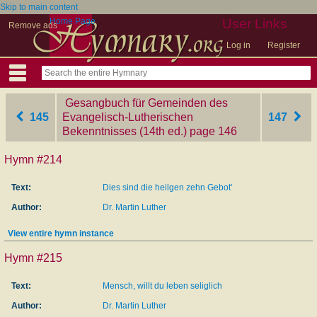
Skip to main content
Home Page
User Links
Remove ads
Log in
Register
Gesangbuch für Gemeinden des
145
Evangelisch-Lutherischen
147
Bekenntnisses (14th ed.)
‎page 146
Hymn #214
Text:
Dies sind die heilgen zehn Gebot'
Author:
Dr. Martin Luther
View entire hymn instance
Hymn #215
Text:
Mensch, willt du leben seliglich
Author:
Dr. Martin Luther