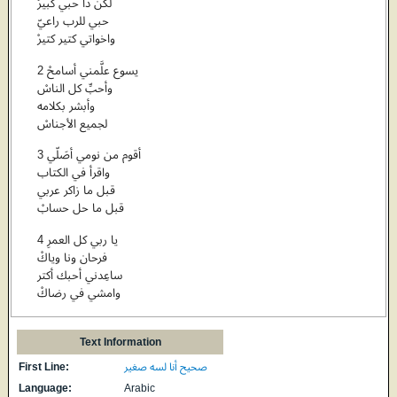
لكن دا حبي كبيرْ
حبي للرب راعيّ
واخواتي كتير كتيرْ
2 يسوع علَّمني أسامحْ
وأحبِّ كل الناسْ
وأبشر بكلامه
لجميع الأجناسْ
3 أقوم من نومي أصَلّي
واقرأ في الكتاب
قبل ما زاكر عربي
قبل ما حل حسابْ
4 يا ربي كل العمرِ
فرحان ونا وياكْ
ساعِدني أحبك أكتر
وامشي في رضاكْ
Text Information
First Line:
صحيح أنا لسه صغير
Language:
Arabic