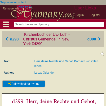
Skip to main content
Home Page
User Links
Remove ads
Log in
Register
Kirchenbuch der Ev.- Luth.-
d298
Christus Gemeinde, in New
d300
York
‎#d299
Text:
Herr, deine Rechte und Gebot, Darnach wir sollen
leben
Author:
Lucas Osiander
Pair with other hymns
d299. Herr, deine Rechte und Gebot,