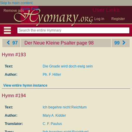
Skip to main content
Home Page
User Links
Remove ads
Log in
Register
97
Der Neue Kleine Psalter
‎page 98
99
Hymn #193
Text:
Die Gnade wird doch ewig sein
Author:
Ph. F. Hiller
View entire hymn instance
Hymn #194
Text:
Ich begehre nicht Reichtum
Author:
Mary A. Kidder
Translator:
C. F. Paulus