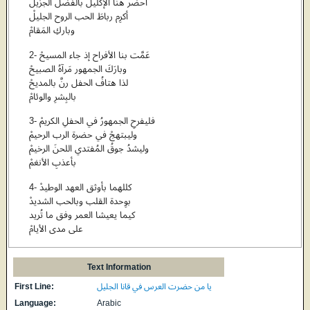
أحضُر هنا الإكليلَ بالفضل الجزيلْ
أكرِم رباطَ الحب الروح الجليلْ
وباركِ المَقامْ
2- عَمَّت بنا الأفراح إذ جاء المسيحْ
وبارَكَ الجمهور مَرآهُ الصبيحْ
لذا هتافُ الحفل رنَّ بالمديحْ
بالبِشرِ والوئامْ
3- فليفرحِ الجمهورُ في الحفلِ الكريمْ
وليبتهجْ في حضرة الرب الرحيمْ
وليشدُ جوقُ المُفتدي اللحنَ الرخيمْ
بأعذبِ الأنغمْ
4- كللهما بأوثق العهد الوطيدْ
بوِحدة القلب وبالحب الشديدْ
كيما يعيشا العمر وفق ما تُريد
على مدى الأيامْ
Text Information
First Line:
يا من حضرت العرس في قانا الجليل
Language:
Arabic