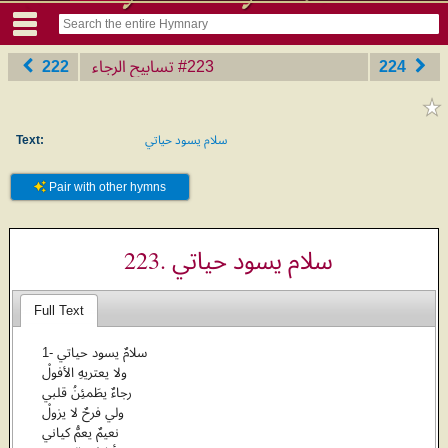
222
تسابيح الرجاء
‎#223
224
Text:
سلام يسود حياتي
Pair with other hymns
223. سلام يسود حياتي
Full Text
1- سلامٌ يسود حياتي
ولا يعتريهِ الأفولْ
رجاءٌ يطَمئِنُ قلبي
ولي فرحٌ لا يزولْ
نعيمٌ يعمُّ كياني