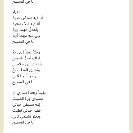
أنا في المسيح
القرار
أنا فيه شخصٌ جديدٌ
أنا فيه قلبٌ سعيدْ
وأعملُ مهما يريدُ
ولي فيهِ مهما أريدْ
أنا في المسيح
2- وحبُّهُ يملأُ قلبي
لذاك أحبُّ الجميع
وأعكسُ نورَ خلاصي
وبُشرى الفداء أذيعْ
وأحيا أمينا لأني
أنا في المسيح
3- يقيناً وبعد اختباري
مسيري وراءَ الحبيبْ
إليه ستبقى حياتي
ففيه حياتي تطيبْ
ويحلو نشيدي لأني
أنا في المسيح