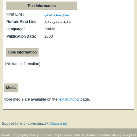
Text Information
First Line:
سلام يسود حياتي
Refrain First Line:
أنا فيه شخص جديد
Language:
Arabic
Publication Date:
2000
Tune Information
(No tune information)
Media
More media are available on the
text authority
page.
Suggestions or corrections?
Contact us
About
|
Copyright
|
Privacy
|
Contact Us
|
Advertise With Us
|
Publisher Partnerships
|
Give
|
Get