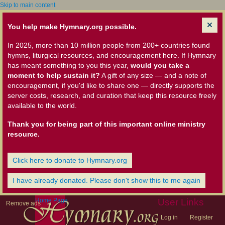
Skip to main content
You help make Hymnary.org possible.
In 2025, more than 10 million people from 200+ countries found
hymns, liturgical resources, and encouragement here. If Hymnary
has meant something to you this year,
would you take a
moment to help sustain it?
A gift of any size — and a note of
encouragement, if you'd like to share one — directly supports the
server costs, research, and curation that keep this resource freely
available to the world.
Thank you for being part of this important online ministry
resource.
Click here to donate to Hymnary.org
I have already donated. Please don't show this to me again
Home Page
User Links
Remove ads
Log in
Register