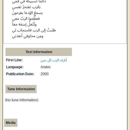
دائماً تسبيحُه في فمي
بالرب تفتخرُ نفسي
يسمعُ الوُدعا يفرحونْ
فعظِّموا الربَّ معي
ولْنُعلِّ إسمَه معاً
طلبتُ إلى الرب فاستجاب لي
ومِن مخاوفي أنقذني
Text Information
First Line:
أبارك الرب كل حين
Language:
Arabic
Publication Date:
2000
Tune Information
(No tune information)
Media