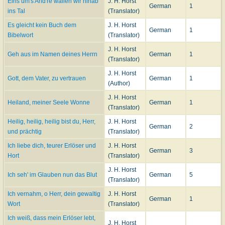
Eins um's And're wallen wir hinab
J. H. Horst
German
1
ins Tal
(Translator)
Es gleicht kein Buch dem
J. H. Horst
German
1
Bibelwort
(Translator)
J. H. Horst
Geh aus im Namen deines Herrn
German
1
(Translator)
J. H. Horst
Gott, dem Vater, zu vertrauen
German
1
(Author)
J. H. Horst
Heiland, meiner Seele Wonne
German
1
(Translator)
Heilig, heilig, heilig bist du, Herr,
J. H. Horst
German
2
und prächtig
(Translator)
Ich liebe dich, teurer Erlöser und
J. H. Horst
German
3
Hort
(Translator)
J. H. Horst
Ich seh' im Glauben nun das Blut
German
5
(Translator)
Ich vernahm, o Herr, dein gewaltig
J. H. Horst
German
1
Wort
(Translator)
Ich weiß, dass mein Erlöser lebt,
J. H. Horst