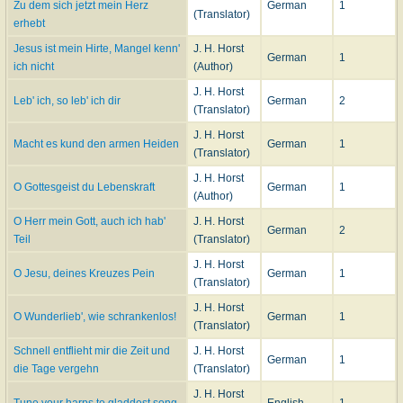
Zu dem sich jetzt mein Herz
German
1
(Translator)
erhebt
Jesus ist mein Hirte, Mangel kenn'
J. H. Horst
German
1
ich nicht
(Author)
J. H. Horst
Leb' ich, so leb' ich dir
German
2
(Translator)
J. H. Horst
Macht es kund den armen Heiden
German
1
(Translator)
J. H. Horst
O Gottesgeist du Lebenskraft
German
1
(Author)
O Herr mein Gott, auch ich hab'
J. H. Horst
German
2
Teil
(Translator)
J. H. Horst
O Jesu, deines Kreuzes Pein
German
1
(Translator)
J. H. Horst
O Wunderlieb', wie schrankenlos!
German
1
(Translator)
Schnell entflieht mir die Zeit und
J. H. Horst
German
1
die Tage vergehn
(Translator)
J. H. Horst