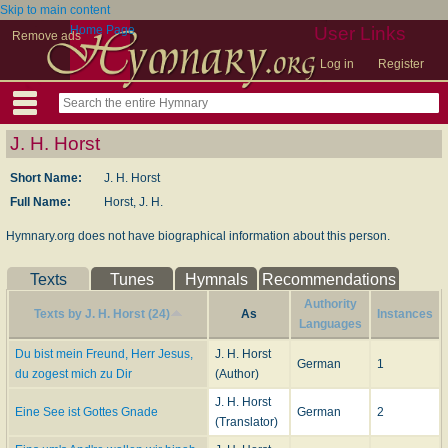
Skip to main content
Home Page
User Links
Remove ads
Log in
Register
J. H. Horst
Short Name:
J. H. Horst
Full Name:
Horst, J. H.
Hymnary.org does not have biographical information about this person.
Texts
Tunes
Hymnals
Recommendations
Authority
Texts by J. H. Horst (24)
As
Instances
Languages
Du bist mein Freund, Herr Jesus,
J. H. Horst
German
1
du zogest mich zu Dir
(Author)
J. H. Horst
Eine See ist Gottes Gnade
German
2
(Translator)