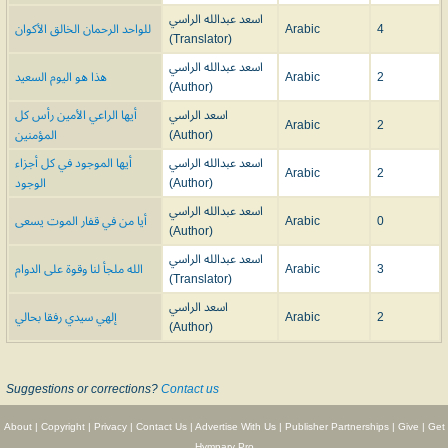
اسعد عبدالله الراسي
للواحد الرحمان الخالق الأكوان
Arabic
4
(Translator)
اسعد عبدالله الراسي
هذا هو اليوم السعيد
Arabic
2
(Author)
اسعد الراسي
أيها الراعي الأمين رأس كل
Arabic
2
المؤمنين
(Author)
اسعد عبدالله الراسي
أيها الموجود في كل أجزاء
Arabic
2
الوجود
(Author)
اسعد عبدالله الراسي
أيا من في قفار الموت يسعى
Arabic
0
(Author)
اسعد عبدالله الراسي
الله ملجأ لنا وقوة على الدوام
Arabic
3
(Translator)
اسعد الراسي
إلهي سيدي رفقا بحالي
Arabic
2
(Author)
Suggestions or corrections?
Contact us
About
|
Copyright
|
Privacy
|
Contact Us
|
Advertise With Us
|
Publisher Partnerships
|
Give
|
Get
Hymnary Pro