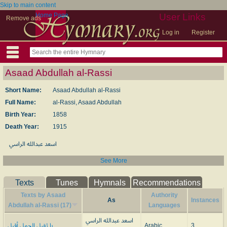
Skip to main content
Home Page
User Links
Remove ads
Log in
Register
Asaad Abdullah al-Rassi
Short Name:
Asaad Abdullah al-Rassi
Full Name:
al-Rassi, Asaad Abdullah
Birth Year:
1858
Death Year:
1915
اسعد عبدالله الراسي
See More
Texts
Tunes
Hymnals
Recommendations
Texts by Asaad
Authority
As
Instances
Abdullah al-Rassi (17)
Languages
اسعد عبدالله الراسي
يا ثقيل الحمل أقبل
Arabic
3