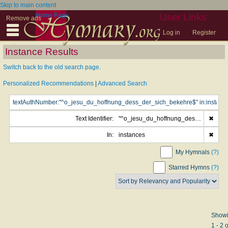
Skip to main content
Home Page
User Links
Remove ads
Log in
Register
Instance Results
Switch back to the old search page.
Personalized Recommendations
|
Advanced Search
Text Identifier:
"^o_jesu_du_hoffnung_dess_der_sich_bekehre$"
✖
In:
instances
✖
My Hymnals
(?)
Starred Hymns
(?)
Show
1 - 2 o