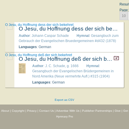
Resul
Page:
10
O Jesu, du Hoffnung dess der sich bekehret
O Jesu, du Hoffnung dess der sich bekehret
Author
: Johann Caspar Schade
Hymnal
: Gesangbuch zum
Gebrauch der Evangelischen Bruedergemeinen #d432 (1878)
Languages
: German
O Jesu, du Hoffnung deß der sich bekehret
O Jesu, du Hoffnung deß der sich bekehret
Author
: J. C. Schade, g. 1666
Hymnal
:
Gesangbuch der Evangelischen Brüdergemeinen in
Nord Amerika (Neue vermehrte Aufl.) #315 (1904)
Languages
: German
Export as CSV
About
|
Copyright
|
Privacy
|
Contact Us
|
Advertise With Us
|
Publisher Partnerships
|
Give
|
Get
Hymnary Pro