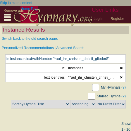
Skip to main content
Home Page
User Links
Remove ads
Log in
Register
Instance Results
Switch back to the old search page.
Personalized Recommendations
|
Advanced Search
In:
instances
✖
Text Identifier:
"^auf_ihr_christen_christi_glieder$"
✖
My Hymnals
(?)
Starred Hymns
(?)
Show
1 - 10