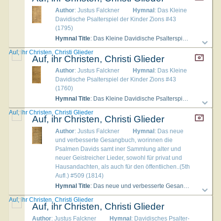
Author
: Justus Falckner
Hymnal
: Das Kleine
Davidische Psalterspiel der Kinder Zions #43
(1795)
Hymnal Title
: Das Kleine Davidische Psalterspiel der Kinder Zions
Auf, ihr Christen, Christi Glieder
Auf, ihr Christen, Christi Glieder
Author
: Justus Falckner
Hymnal
: Das Kleine
Davidische Psalterspiel der Kinder Zions #43
(1760)
Hymnal Title
: Das Kleine Davidische Psalterspiel der Kinder Zions
Auf, ihr Christen, Christi Glieder
Auf, ihr Christen, Christi Glieder
Author
: Justus Falckner
Hymnal
: Das neue
und verbesserte Gesangbuch, worinnen die
Psalmen Davids samt iner Sammlung alter und
neuer Geistreicher Lieder, sowohl für privat und
Hausandachten, als auch für den öffentlichen..(5th
Aufl.) #509 (1814)
Hymnal Title
: Das neue und verbesserte Gesangbuch, worinnen die Psalmen Davids samt iner Sammlung alter und neuer Geistreicher Lieder, sowohl für privat und Hausandachten, als auch für den öffentlichen..(5th Aufl.)
Auf, ihr Christen, Christi Glieder
Auf, ihr Christen, Christi Glieder
Author
: Justus Falckner
Hymnal
: Davidisches Psalter-