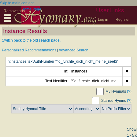
Skip to main content
Home Page
User Links
Remove ads
Log in
Register
Instance Results
Switch back to the old search page.
Personalized Recommendations
|
Advanced Search
In:
instances
✖
Text Identifier:
"^o_furchte_dich_nicht_meine_seel$"
✖
My Hymnals
(?)
Starred Hymns
(?)
Show
1 - 5 o