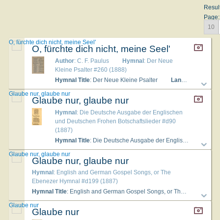
Resul
Page:
10
O, fürchte dich nicht, meine Seel'
O, fürchte dich nicht, meine Seel'
Author
: C. F. Paulus
Hymnal
: Der Neue
Kleine Psalter #260 (1888)
Hymnal Title
: Der Neue Kleine Psalter
Languages
: Ger
Glaube nur, glaube nur
Glaube nur, glaube nur
Hymnal
: Die Deutsche Ausgabe der Englischen
und Deutschen Frohen Botschaftslieder #d90
(1887)
Hymnal Title
: Die Deutsche Ausgabe der Englischen und Deutschen Frohen Botschaftslieder
Glaube nur, glaube nur
Glaube nur, glaube nur
Hymnal
: English and German Gospel Songs, or The
Ebenezer Hymnal #d199 (1887)
Hymnal Title
: English and German Gospel Songs, or The Ebenezer Hymnal
Glaube nur
Glaube nur