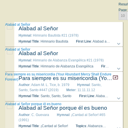
Resul
Page:
10
Alabad al Señor
Alabad al Señor
Hymnal
: Himnario Bautista #21 (1978)
Hymnal Title
: Himnario Bautista
First Line
: Alabad al Señor porque él es bueno
Alabad al Señor
Alabad al Señor
Hymnal
: Himnario de Alabanza Evangélica #21 (1978)
Hymnal Title
: Himnario de Alabanza Evangélica
First Line
: Alaba
Para siempre es su misericordia (Your Abundant Mercy Shall Endure
Para siempre es su misericordia (Your Abundant Mercy Shall Endure Forever)
Forever)
Author
: Adam M. L. Tice, b. 1979
Hymnal
: Santo,
Santo, Santo #447 (2019)
Meter
: 11.11.11.12
Hymnal Title
: Santo, Santo, Santo
First Line
: Alabad a Jehová porque él es bueno (We will praise you, O God, and sing your goodness)
Alabad al Señor porque él es bueno
Alabad al Señor porque él es bueno
Author
: C. Guevara
Hymnal
: ¡Cantad al Señor! #65
(1991)
Hymnal Title
: ¡Cantad al Señor!
Topics
: Alabanza
Language