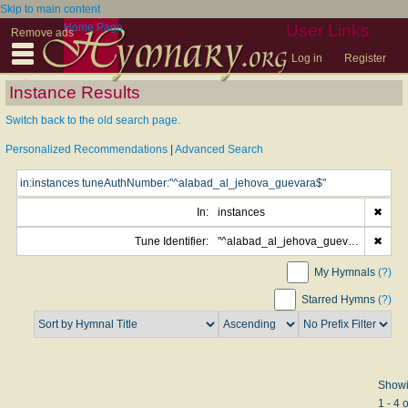
Skip to main content
Home Page
User Links
Remove ads
Log in
Register
Instance Results
Switch back to the old search page.
Personalized Recommendations
|
Advanced Search
In:
instances
✖
Tune Identifier:
"^alabad_al_jehova_guevara$"
✖
My Hymnals
(?)
Starred Hymns
(?)
Show
1 - 4 o