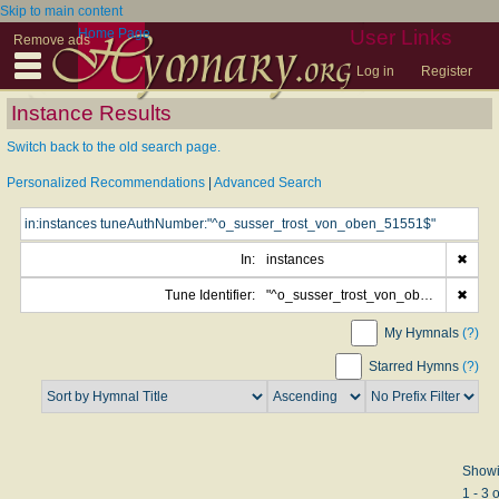
Skip to main content
Home Page
User Links
Remove ads
Log in
Register
Instance Results
Switch back to the old search page.
Personalized Recommendations
|
Advanced Search
In:
instances
✖
Tune Identifier:
"^o_susser_trost_von_oben_51551$"
✖
My Hymnals
(?)
Starred Hymns
(?)
Show
1 - 3 o