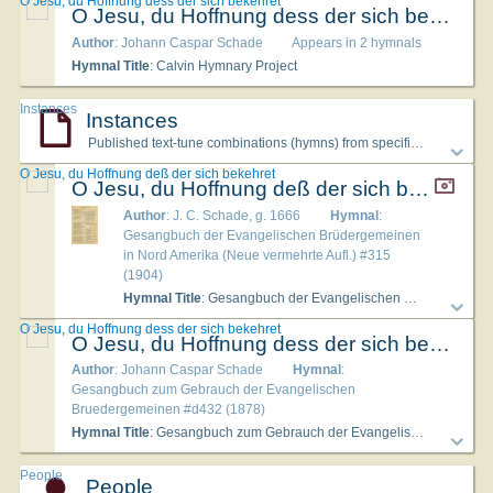
O Jesu, du Hoffnung dess der sich bekehret
O Jesu, du Hoffnung dess der sich bekehret
Author
: Johann Caspar Schade
Appears in 2 hymnals
Hymnal Title
: Calvin Hymnary Project
Instances
Instances
Published text-tune combinations (hymns) from specific hymnals
O Jesu, du Hoffnung deß der sich bekehret
O Jesu, du Hoffnung deß der sich bekehret
Author
: J. C. Schade, g. 1666
Hymnal
:
Gesangbuch der Evangelischen Brüdergemeinen
in Nord Amerika (Neue vermehrte Aufl.) #315
(1904)
Hymnal Title
: Gesangbuch der Evangelischen Brüdergemeinen in Nord Amerika (Neue vermehrte Aufl.)
O Jesu, du Hoffnung dess der sich bekehret
O Jesu, du Hoffnung dess der sich bekehret
Author
: Johann Caspar Schade
Hymnal
:
Gesangbuch zum Gebrauch der Evangelischen
Bruedergemeinen #d432 (1878)
Hymnal Title
: Gesangbuch zum Gebrauch der Evangelischen Bruedergemeinen
People
People