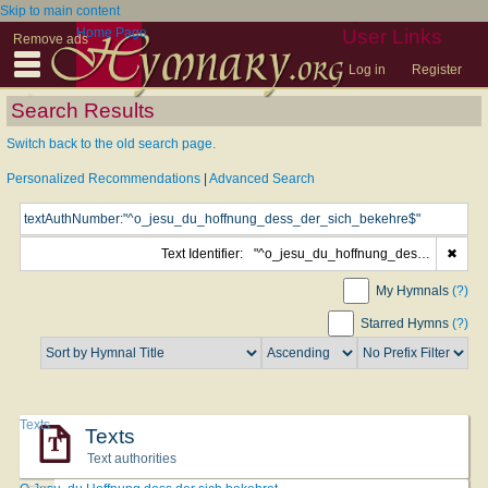
Skip to main content
Home Page
User Links
Remove ads
Log in
Register
Search Results
Switch back to the old search page.
Personalized Recommendations
|
Advanced Search
Text Identifier:
"^o_jesu_du_hoffnung_dess_der_sich_bekehre$"
✖
My Hymnals
(?)
Starred Hymns
(?)
Texts
Texts
Text authorities