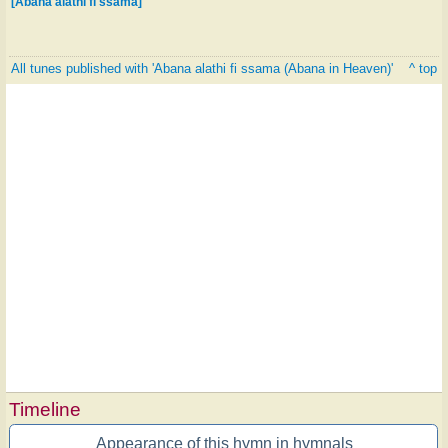
[Abana alathi fi ssama]
All tunes published with 'Abana alathi fi ssama (Abana in Heaven)'
^ top
Timeline
Appearance of this hymn in hymnals