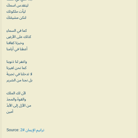
ليتقدس اسمكَ
ليأت ملكوتك
لتكن مشيئتكَ
كما في السماءِ
كذلك على الأرضِ
وخبزنا كفافنا
أعطنا في أيامنا
واغفر لنا ذنوبنا
كما نحن لغيرنا
لا تدخلنا في تجربهْ
بل نجنا من الشرير
لأن لك الملك
والقوةَ والمجدَ
من الأزل إلى الأبدْ
آمين
Source:
ترانيم الإيمان #2