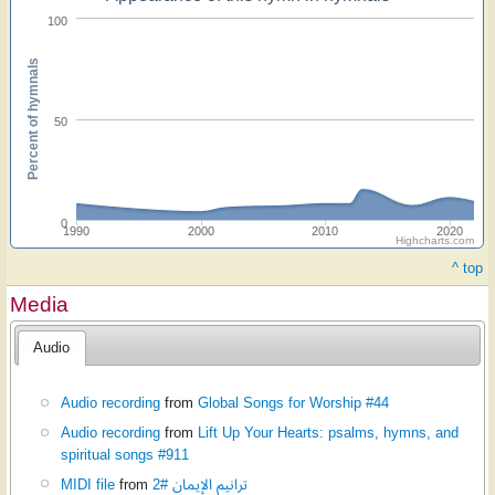
100
Percent of hymnals
50
0
1990
2000
2010
2020
Highcharts.com
^ top
Media
Audio
Audio recording
from
Global Songs for Worship #44
Audio recording
from
Lift Up Your Hearts: psalms, hymns, and
spiritual songs #911
MIDI file
from
ترانيم الإيمان #2