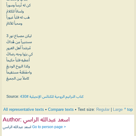
كن له تُرساً وسوراً
ولساناً للكلامْ
هَب له قلباً غيوراً
ومحباً للأنامْ
3 ليكن مصباحَ نورِ
مستنيراً مِن هُداكْ
مُرشداً أهل الغرورِ
كي يرَوا وجه رضاكْ
أعطيهِ قلباً حكيماً
وكذا الروحَ الوديعْ
واحفَظَنهُ مستقيماً
كاملاً بين الجميعْ
Source:
كتاب الترانيم الروحية للكنائس الإنجيلية #430
All representative texts
•
Compare texts
• Text size:
Regular
|
Large
^ top
Author:
اسعد عبدالله الراسي
اسعد عبدالله الراسي
Go to person page >