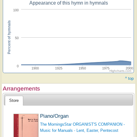
Appearance of this hymn in hymnals
100
Percent of hymnals
50
0
1900
1925
1950
1975
2000
Highcharts.com
^ top
Arrangements
Store
Piano/Organ
The MorningsStar ORGANIST'S COMPANION -
Music for Manuals - Lent, Easter, Pentecost