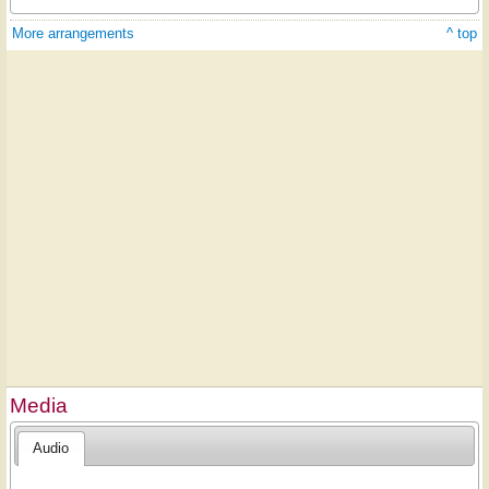
More arrangements
^ top
Media
Audio