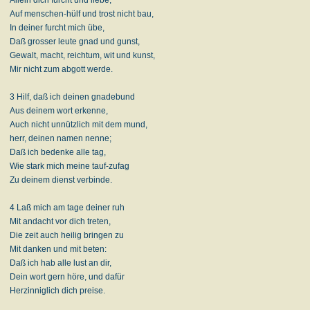
Auf menschen-hülf und trost nicht bau,
In deiner furcht mich übe,
Daß grosser leute gnad und gunst,
Gewalt, macht, reichtum, wit und kunst,
Mir nicht zum abgott werde.
3 Hilf, daß ich deinen gnadebund
Aus deinem wort erkenne,
Auch nicht unnützlich mit dem mund,
herr, deinen namen nenne;
Daß ich bedenke alle tag,
Wie stark mich meine tauf-zufag
Zu deinem dienst verbinde.
4 Laß mich am tage deiner ruh
Mit andacht vor dich treten,
Die zeit auch heilig bringen zu
Mit danken und mit beten:
Daß ich hab alle lust an dir,
Dein wort gern höre, und dafür
Herzinniglich dich preise.