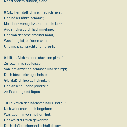
Nebst anders sünden, fliehe.
8 Gib, Herr, daß ich mich redlich nehr,
Und böser ränke schäme;
Mein herz vom geitz und unrecht kehr,
Auch nichts durch list hinnehme;
Und von der arbeit meiner händ,
Was übrig ist, auf arme wend,
Und nicht auf pracht und hoffarth.
9 Hilf, daß ich meines nächsten glimpf
Zu retten mich befleisse,
Von ihm abwende schmach und schimpf;
Doch böses nicht gut heisse.
Gib, daß ich lieb aufrichtigkeit,
Und abscheu habe jederzeit
An lästerung und lügen.
10 Laß mich des nächsten haus und gut
Nich wünschen noch begehren:
Was aber mir von möthen thut,
Des wolst du mich gewähren;
Doch, daß es niemand schädlich sey,