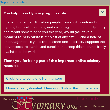
Skip to main content
You help make Hymnary.org possible.
In 2025, more than 10 million people from 200+ countries found
hymns, liturgical resources, and encouragement here. If Hymnary
has meant something to you this year,
would you take a
moment to help sustain it?
A gift of any size — and a note of
encouragement, if you'd like to share one — directly supports the
server costs, research, and curation that keep this resource freely
available to the world.
Thank you for being part of this important online ministry
resource.
Click here to donate to Hymnary.org
I have already donated. Please don't show this to me again
Home Page
User Links
Remove ads
Log in
Register