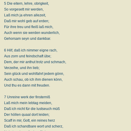
5 Die eitern, lehre, obrigkeit,
So vorgesett mir werden,
Laß mich ja ehren allezeit,
Daß mir wohl geb auf erden;
Für ihre treu und fleiß laß mich,
Auch wenn sie werden wunderlich,
Gehorsam seyn und dankbar.
6 Hilf, daß ich nimmer eigne rach,
Aus zorn und feindschaft übe;
Dem, der mir anthut trotz und schmach,
Verzeihe, und ihn lieb;
Sein glück und wohlfahrt jedem gönn,
Auch schau, ob ich ihm dienen könn,
Und thu es dann mit freuden.
7 Unreine werk der finsterniß
Laß mich mein lebtag meiden,
Daß ich nicht für die lustseuch müß
Der höllen quaal dort leiden;
Scaff in mir, Gott, ein reines herz
Daß ich schandbare wort und scherz,