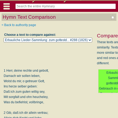
Hymn Text Comparison
< Back to authority page
Choose a text to compare against:
Compare 
These texts ar
similarity. Text
more similar to
and red ones 
different.
1 Herr, deine rechte und gebott,
Erbauli
Darnach wir sollen leben,
Samml
Wolst du mir, o getreuer Gott,
gottestd
Ins herze selber geben:
Gebrauch in 
Daß ich zum guten willig sey,
Evangelisch
Mit sorgfalt und ohn heucheley,
Gemeinen in
Was du befiehlst, vollbringe,
und den b
Staaten (Die
2 Gib, daß ich dir allein vertrau;
Aufl.) 
Allein dich fürcht und liebe,