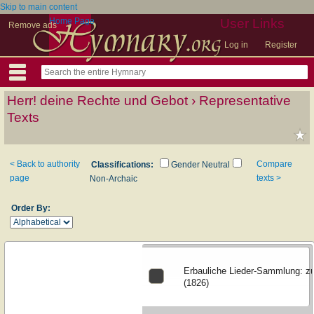
Skip to main content
Home Page
User Links
Remove ads
Log in
Register
Herr! deine Rechte und Gebot › Representative
Texts
< Back to authority
Compare
Classifications:
Gender Neutral
page
texts >
Non-Archaic
Order By:
Erbauliche Lieder-Sammlung: zu
(1826)