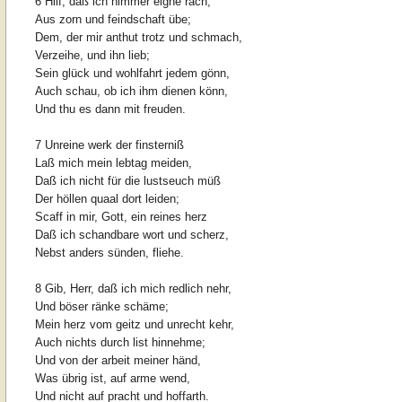
6 Hilf, daß ich nimmer eigne rach,
Aus zorn und feindschaft übe;
Dem, der mir anthut trotz und schmach,
Verzeihe, und ihn lieb;
Sein glück und wohlfahrt jedem gönn,
Auch schau, ob ich ihm dienen könn,
Und thu es dann mit freuden.
7 Unreine werk der finsterniß
Laß mich mein lebtag meiden,
Daß ich nicht für die lustseuch müß
Der höllen quaal dort leiden;
Scaff in mir, Gott, ein reines herz
Daß ich schandbare wort und scherz,
Nebst anders sünden, fliehe.
8 Gib, Herr, daß ich mich redlich nehr,
Und böser ränke schäme;
Mein herz vom geitz und unrecht kehr,
Auch nichts durch list hinnehme;
Und von der arbeit meiner händ,
Was übrig ist, auf arme wend,
Und nicht auf pracht und hoffarth.