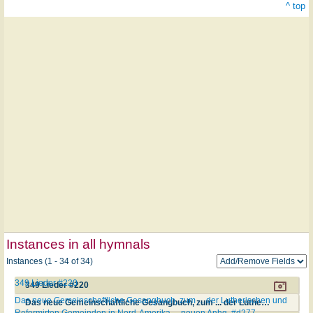
^ top
Instances in all hymnals
Instances (1 - 34 of 34)
349 Lieder #220
349 Lieder #220
Das neue Gemeinschaftliche Gesangbuch, zum ... der Lutherischen und
Das neue Gemeinschaftliche Gesangbuch, zum ... der Lutherischen und Reformirten Gemeinden in Nord-Amerika ... neuen Anhg. #d277
Reformirten Gemeinden in Nord-Amerika ... neuen Anhg. #d277