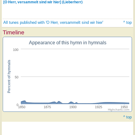
[O Herr, versammelt sind wir hier] (Lieberherr)
All tunes published with 'O Herr, versammelt sind wir hier'
^ top
Timeline
Appearance of this hymn in hymnals
100
Percent of hymnals
50
0
1850
1875
1900
1925
1950
Highcharts.com
^ top