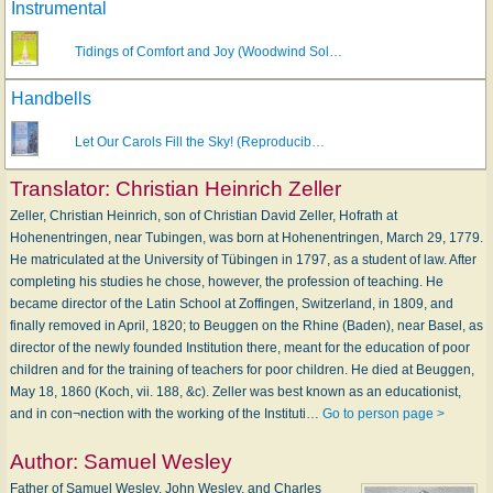
Instrumental
Tidings of Comfort and Joy (Woodwind Sol…
Handbells
Let Our Carols Fill the Sky! (Reproducib…
Translator:
Christian Heinrich Zeller
Zeller, Christian Heinrich, son of Christian David Zeller, Hofrath at
Hohenentringen, near Tubingen, was born at Hohenentringen, March 29, 1779.
He matriculated at the University of Tübingen in 1797, as a student of law. After
completing his studies he chose, however, the profession of teaching. He
became director of the Latin School at Zoffingen, Switzerland, in 1809, and
finally removed in April, 1820; to Beuggen on the Rhine (Baden), near Basel, as
director of the newly founded Institution there, meant for the education of poor
children and for the training of teachers for poor children. He died at Beuggen,
May 18, 1860 (Koch, vii. 188, &c). Zeller was best known as an educationist,
and in con¬nection with the working of the Instituti…
Go to person page >
Author:
Samuel Wesley
Father of Samuel Wesley, John Wesley, and Charles