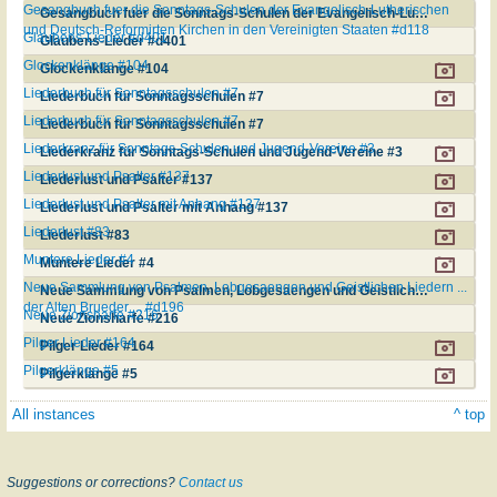
Gesangbuch fuer die Sonntags-Schulen der Evangelisch-Lutherischen
Gesangbuch fuer die Sonntags-Schulen der Evangelisch-Lutherischen und Deutsch-Reformirten Kirchen in den Vereinigten Staaten #d118
und Deutsch-Reformirten Kirchen in den Vereinigten Staaten #d118
Glaubens-Lieder #d401
Glaubens-Lieder #d401
Glockenklänge #104
Glockenklänge #104
Liederbuch für Sonntagsschulen #7
Liederbuch für Sonntagsschulen #7
Liederbuch für Sonntagsschulen #7
Liederbuch für Sonntagsschulen #7
Liederkranz für Sonntags-Schulen und Jugend-Vereine #3
Liederkranz für Sonntags-Schulen und Jugend-Vereine #3
Liederlust und Psalter #137
Liederlust und Psalter #137
Liederlust und Psalter mit Anhang #137
Liederlust und Psalter mit Anhang #137
Liederlust #83
Liederlust #83
Muntere Lieder #4
Muntere Lieder #4
Neue Sammlung von Psalmen, Lobgesaengen und Geistlichen Liedern ...
Neue Sammlung von Psalmen, Lobgesaengen und Geistlichen Liedern ... der Alten Brueder ... #d196
der Alten Brueder ... #d196
Neue Zionsharfe #216
Neue Zionsharfe #216
Pilger Lieder #164
Pilger Lieder #164
Pilgerklänge #5
Pilgerklänge #5
All instances
^ top
Suggestions or corrections?
Contact us