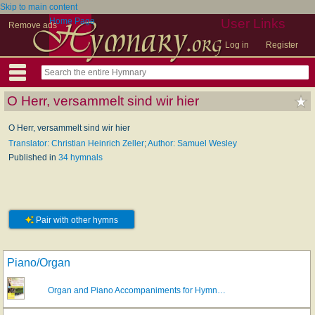
Skip to main content
Home Page
User Links
Remove ads
Log in
Register
O Herr, versammelt sind wir hier
O Herr, versammelt sind wir hier
Translator: Christian Heinrich Zeller
;
Author: Samuel Wesley
Published in
34 hymnals
Pair with other hymns
Piano/Organ
Organ and Piano Accompaniments for Hymn…