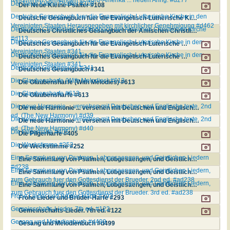
Der Neue Kleine Psalter #108
Der Neue Kleine Psalter #108
Deutsche Gesangbuch fuer die Evangelisch-Lutherische Kirche in den
Deutsche Gesangbuch fuer die Evangelisch-Lutherische Kirche in den Vereinigten Staaten Herausgegeben mit kirchlicher Genehmigung #d462
Vereinigten Staaten Herausgegeben mit kirchlicher Genehmigung #d462
Deutsches Christliches Gesangbuch der Amischen Christlichen Kirche
Deutsches Christliches Gesangbuch der Amischen Christlichen Kirche #d113
#d113
Deutsches Gesangbuch für die Evangelisch-Luterische Kirche in den
Deutsches Gesangbuch für die Evangelisch-Luterische Kirche in den Vereinigten Staaten #341
Vereinigten Staaten #341
Deutsches Gesangbuch für die Evangelisch-Luterische Kirche in den
Deutsches Gesangbuch für die Evangelisch-Luterische Kirche in den Vereinigten Staaten #341
Vereinigten Staaten #341
Deutsches Gesangbuch #341
Deutsches Gesangbuch #341
Die Glaubensharfe (With Melodies) #613
Die Glaubensharfe (With Melodies) #613
Die Glaubensharfe #613
Die Glaubensharfe #613
Die neue Harmonie ... versehen mit Deutschen und Englische texte. 2nd
Die neue Harmonie ... versehen mit Deutschen und Englische texte. 2nd ed. (The New Harmony) #d39
ed. (The New Harmony) #d39
Die neue Harmonie ... versehen mit Deutschen und Englische texte. 2nd
Die neue Harmonie ... versehen mit Deutschen und Englische texte. 2nd ed. (The New Harmony) #d40
ed. (The New Harmony) #d40
Die Pilgerharfe #405
Die Pilgerharfe #405
Die Weckstimme #252
Die Weckstimme #252
Eine Sammlung von Psalmen, Lobgesaengen, und Geistlichen Liedern
Eine Sammlung von Psalmen, Lobgesaengen, und Geistlichen Liedern #d238
#d238
Eine Sammlung von Psalmen, Lobgesaengen, und Geistlichen Liedern,
Eine Sammlung von Psalmen, Lobgesaengen, und Geistlichen Liedern, zum Gebrauch fuer den Gottesdienst der Brueder. 2nd ed. #ad238
zum Gebrauch fuer den Gottesdienst der Brueder. 2nd ed. #ad238
Eine Sammlung von Psalmen, Lobgesaengen, und Geistlichen Liedern,
Eine Sammlung von Psalmen, Lobgesaengen, und Geistlichen Liedern, zum Gebrauch fuer den Gottesdienst der Brueder. 3rd ed. #ad238
zum Gebrauch fuer den Gottesdienst der Brueder. 3rd ed. #ad238
Frohe Lieder und Brüder-Harfe #293
Frohe Lieder und Brüder-Harfe #293
Gemeinschafts-Lieder. 7th ed. #122
Gemeinschafts-Lieder. 7th ed. #122
Gesang und Melodienbuch #d499
Gesang und Melodienbuch #d499