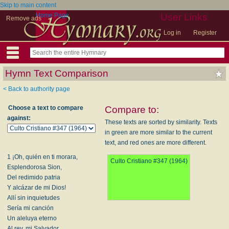
Skip to main content
Home Page
User Links
Remove ads
Log in
Register
Hymn Text Comparison
< Back to authority page
Choose a text to compare
Compare to:
against:
These texts are sorted by similarity. Texts
in green are more similar to the current
text, and red ones are more different.
1 ¡Oh, quién en ti morara,
Culto Cristiano #347 (1964)
Esplendorosa Sion,
Del redimido patria
Y alcázar de mi Dios!
Allí sin inquietudes
Sería mi canción
Un aleluya eterno
Al rey, mi Salvador.