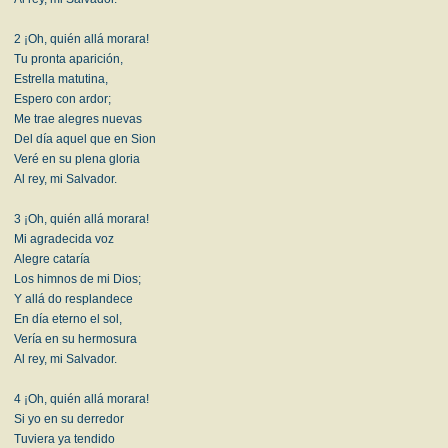
2 ¡Oh, quién allá morara!
Tu pronta aparición,
Estrella matutina,
Espero con ardor;
Me trae alegres nuevas
Del día aquel que en Sion
Veré en su plena gloria
Al rey, mi Salvador.
3 ¡Oh, quién allá morara!
Mi agradecida voz
Alegre cataría
Los himnos de mi Dios;
Y allá do resplandece
En día eterno el sol,
Vería en su hermosura
Al rey, mi Salvador.
4 ¡Oh, quién allá morara!
Si yo en su derredor
Tuviera ya tendido