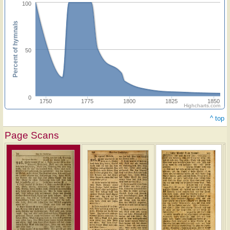
100
Percent of hymnals
50
0
1750
1775
1800
1825
1850
Highcharts.com
^ top
Page Scans