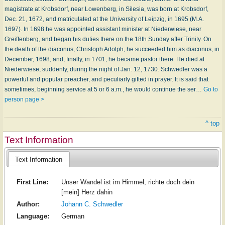
magistrate at Krobsdorf, near Lowenberg, in Silesia, was born at Krobsdorf,
Dec. 21, 1672, and matriculated at the University of Leipzig, in 1695 (M.A.
1697). In 1698 he was appointed assistant minister at Niederwiese, near
Greiffenberg, and began his duties there on the 18th Sunday after Trinity. On
the death of the diaconus, Christoph Adolph, he succeeded him as diaconus, in
December, 1698; and, finally, in 1701, he became pastor there. He died at
Niederwiese, suddenly, during the night of Jan. 12, 1730. Schwedler was a
powerful and popular preacher, and peculiarly gifted in prayer. It is said that
sometimes, beginning service at 5 or 6 a.m., he would continue the ser…
Go to
person page >
^ top
Text Information
Text Information
First Line:
Unser Wandel ist im Himmel, richte doch dein
[mein] Herz dahin
Author:
Johann C. Schwedler
Language:
German