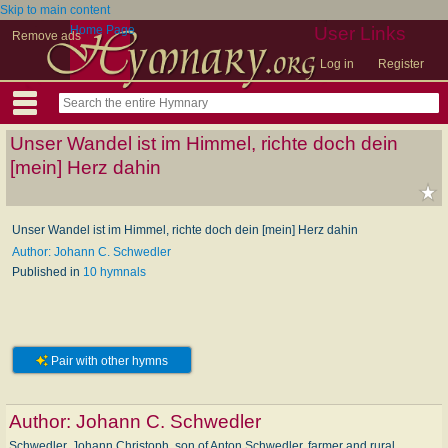
Skip to main content
Home Page
User Links
Remove ads
Log in
Register
Unser Wandel ist im Himmel, richte doch dein
[mein] Herz dahin
Unser Wandel ist im Himmel, richte doch dein [mein] Herz dahin
Author: Johann C. Schwedler
Published in
10 hymnals
Pair with other hymns
Author:
Johann C. Schwedler
Schwedler, Johann Christoph, son of Anton Schwedler, farmer and rural