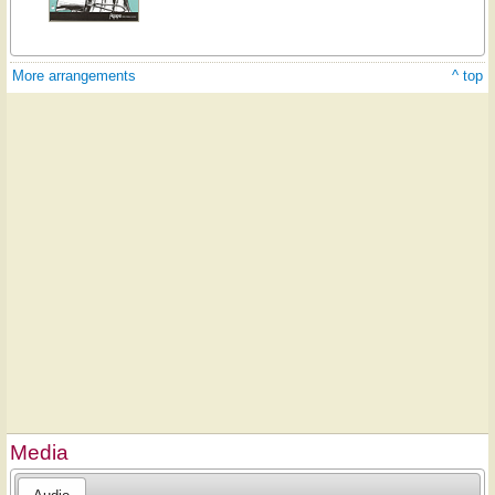
More arrangements
^ top
Media