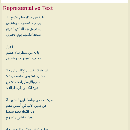
Representative Text
1 - يا له من منظر سام عظيم
يجذب الأبصار حبا واشتياق
إذ تراءى ربنا الفادي الكريم
صاعدا بالمجد يوم الافتراق
القرار
يا له من منظر سام عظيم
يجذب الأبصار حبا واشتياق
2 - قد علا كي يَلبس الإكليل في
حضرة القدوس، بالسحب علا
سار والأبصار راحت تقتفي
نوره الأسنى إلى دار العلا
3 - حيث أضحى جالسا طول المدى
عن يمين الآب في أسمى مقام
وله الأبرار تجثو سجدا
بوقار وخشوع واحترام
4 - سار والأملاك وافت إذ صعد