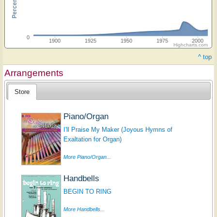
0
1900
1925
1950
1975
2000
Highcharts.com
^ top
Arrangements
Store
Piano/Organ
I'll Praise My Maker (Joyous Hymns of
Exaltation for Organ)
More Piano/Organ...
Handbells
BEGIN TO RING
More Handbells...