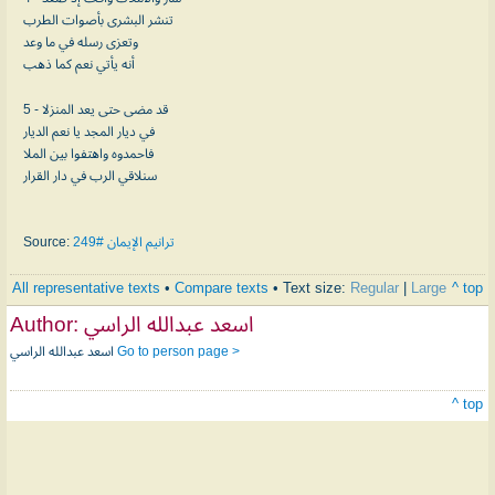
تنشر البشرى بأصوات الطرب
وتعزى رسله في ما وعد
أنه يأتي نعم كما ذهب
5 - قد مضى حتى يعد المنزلا
في ديار المجد يا نعم الديار
فاحمدوه واهتفوا بين الملا
سنلاقي الرب في دار القرار
Source:
ترانيم الإيمان #249
All representative texts
•
Compare texts
• Text size:
Regular
|
Large
^ top
Author:
اسعد عبدالله الراسي
اسعد عبدالله الراسي
Go to person page >
^ top