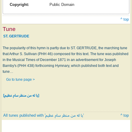
Copyright:
Public Domain
^ top
Tune
ST. GERTRUDE
The popularity of this hymn is partly due to ST. GERTRUDE, the marching tune
that Arthur S. Sullivan (PHH 46) composed for this text. The tune was published
in the Musical Times of December 1871 in an advertisement for Joseph
Barnby's (PHH 438) forthcoming Hymnary, which published both text and
tune…
Go to tune page >
[يا له من منظر سام عظيم]
All tunes published with 'يا له من منظر سام عظيم'
^ top