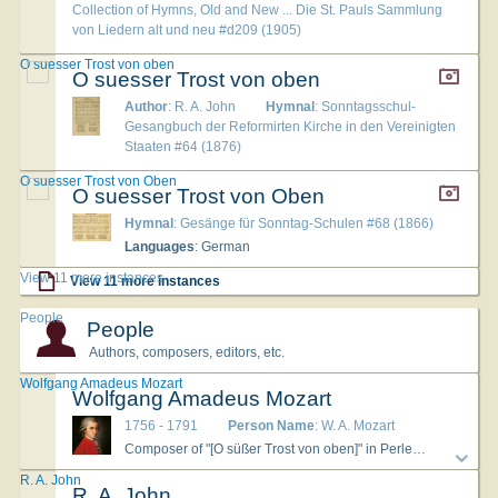
Collection of Hymns, Old and New ... Die St. Pauls Sammlung
von Liedern alt und neu #d209 (1905)
O suesser Trost von oben
O suesser Trost von oben
Author
: R. A. John
Hymnal
: Sonntagsschul-
Gesangbuch der Reformirten Kirche in den Vereinigten
Staaten #64 (1876)
O suesser Trost von Oben
O suesser Trost von Oben
Hymnal
: Gesänge für Sonntag-Schulen #68 (1866)
Languages
: German
View 11 more instances
View 11 more instances
People
People
Authors, composers, editors, etc.
Wolfgang Amadeus Mozart
Wolfgang Amadeus Mozart
1756 - 1791
Person Name
: W. A. Mozart
Composer of "[O süßer Trost von oben]" in Perlen und Blüthen
R. A. John
R. A. John