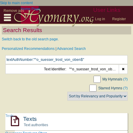
Skip to main content
Home Page
User Links
Remove ads
Log in
Register
Search Results
Switch back to the old search page.
Personalized Recommendations
|
Advanced Search
Text Identifier:
"^o_suesser_trost_von_oben$"
✖
My Hymnals
(?)
Starred Hymns
(?)
Texts
Texts
Text authorities