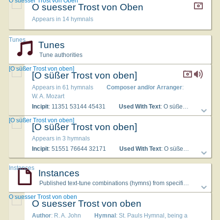
O suesser Trost von Oben
O suesser Trost von Oben
Appears in 14 hymnals
Tunes
Tunes
Tune authorities
[O süßer Trost von oben]
[O süßer Trost von oben]
Appears in 61 hymnals
Composer and/or Arranger
:
W. A. Mozart
Incipit
: 11351 53144 45431
Used With Text
: O süßer Trost von oben
[O süßer Trost von oben]
[O süßer Trost von oben]
Appears in 3 hymnals
Incipit
: 51551 76644 32171
Used With Text
: O süßer Trost von oben
Instances
Instances
Published text-tune combinations (hymns) from specific hymnals
O suesser Trost von oben
O suesser Trost von oben
Author
: R. A. John
Hymnal
: St. Pauls Hymnal, being a